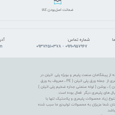
ضمانت اصل‌بودن کالا
ما
شماره تماس:
آدر
om
09190957967 - 09372510378
ز پیشگامان صنعت پلیمر و بویژه پلی اتیلن در
ایران بوده و از سالهای دور در زمینه تولید انواع اقلام پلیمری از جمله ورق پلی اتیلن ( PE ، معروف به ورق
 معروف به میلگرد تفلون ) ، بوشن ( لوله صنعتی جداره ضخیم پلی اتیلن )
نوع زیاد محصولات پلیمری و پلاستیک تنها با
مینان شما عزیزان به محصولات تولیدی ما سبب شده
اشد.