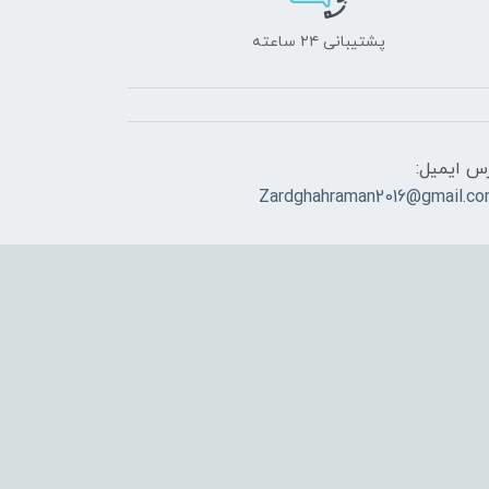
پشتیبانی ۲۴ ساعته
س ایمیل:
Zardghahraman2016@gmail.c