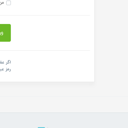
من 
ور
اگر عض
رمز عب