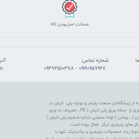
ضمانت اصل‌بودن کالا
ما
شماره تماس:
آدر
om
09190957967 - 09372510378
ز پیشگامان صنعت پلیمر و بویژه پلی اتیلن در
ایران بوده و از سالهای دور در زمینه تولید انواع اقلام پلیمری از جمله ورق پلی اتیلن ( PE ، معروف به ورق
 معروف به میلگرد تفلون ) ، بوشن ( لوله صنعتی جداره ضخیم پلی اتیلن )
نوع زیاد محصولات پلیمری و پلاستیک تنها با
مینان شما عزیزان به محصولات تولیدی ما سبب شده