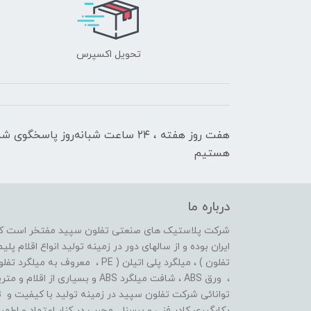
تحویل اکسپرس
هفت روز هفته ، ۲۴ ساعت شبانه‌روز پاسخگوی ش
هستیم
درباره ما
شرکت پلاستیک های صنعتی تفلون سپید مفتخر است که ا
تفلون ) ، میلگرد پلی اتیلن ( PE ،
، ورق ABS ، شافت میلگرد ABS و بسیاری از اقلام و متریال های پلیمری دیگر فعال بوده است .
توانائی شرکت تفلون سپید در زمینه تولید با کیفیت و ت
بکارگیری کادر فنی و پرسنل مجرب در کنار اعتماد و اط