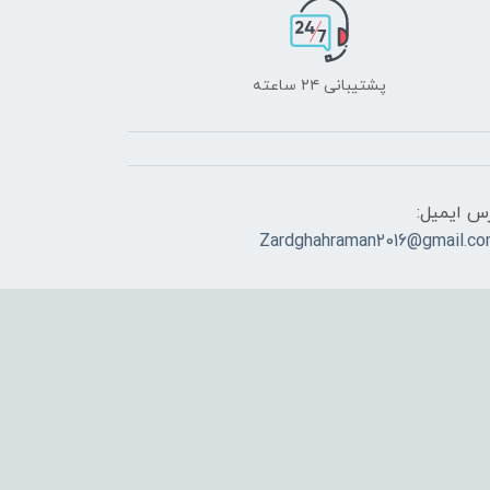
پشتیبانی ۲۴ ساعته
س ایمیل:
Zardghahraman2016@gmail.c