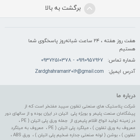
برگشت به بالا
هفت روز هفته ، ۲۴ ساعت شبانه‌روز پاسخگوی شما
هستیم
شماره تماس:
09190957967 - 09372510378
آدرس ایمیل:
Zardghahraman2016@gmail.com
درباره ما
شرکت پلاستیک های صنعتی تفلون سپید مفتخر است که از
پیشگامان صنعت پلیمر و بویژه پلی اتیلن در ایران بوده و از سالهای دور
در زمینه تولید انواع اقلام پلیمری از جمله ورق پلی اتیلن ( PE ،
معروف به ورق تفلون ) ، میلگرد پلی اتیلن ( PE ، معروف به میلگرد
تفلون ) ، بوشن ( لوله صنعتی جداره ضخیم پلی اتیلن ) ، ورق ABS ،