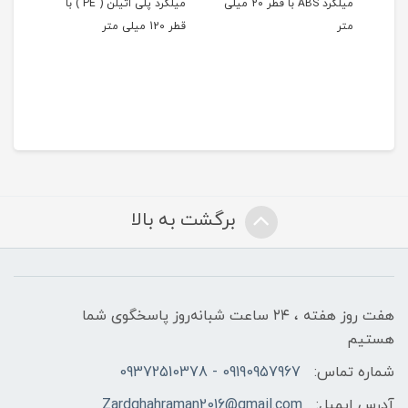
میلگرد ABS با قطر 2۰ میلی
میلگرد پلی اتیلن ( PE ) با
متر
قطر 12۰ میلی متر
قطر 11۰ میلی م
برگشت به بالا
هفت روز هفته ، ۲۴ ساعت شبانه‌روز پاسخگوی شما
هستیم
شماره تماس:
09190957967 - 09372510378
آدرس ایمیل:
Zardghahraman2016@gmail.com