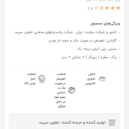
از 2
ویژگی‌های محصول
کشور و شرکت سازنده: ایران - شرکت پلاستیکهای صنعتی تفلون سپید
گارانتی: تعویض در صورت مک و حفره دار بودن
جنس: پلی اتیلن درجه یک
رنگ: سفید ( بیرنگ ) + مشکی + سبز
امکان
ضمانت
ضمانت
تحویل
تعویض
اصل
اکسپرس
در صورت
بودن کالا
مک یا
داشتن
حفره هوا
در داخل
میلگرد
تولید کننده و عرضه کننده: تفلون سپید