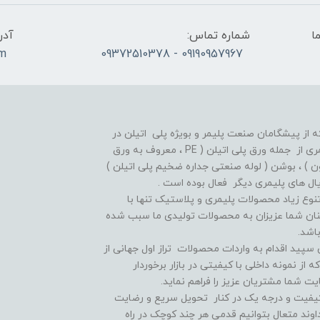
ما
شماره تماس:
آدر
om
09190957967 - 09372510378
ز پیشگامان صنعت پلیمر و بویژه پلی اتیلن در
ایران بوده و از سالهای دور در زمینه تولید انواع اقلام پلیمری از جمله ورق پلی اتیلن ( PE ، معروف به ورق
 معروف به میلگرد تفلون ) ، بوشن ( لوله صنعتی جداره ضخیم پلی اتیلن )
نوع زیاد محصولات پلیمری و پلاستیک تنها با
مینان شما عزیزان به محصولات تولیدی ما سبب شده
اشد.
سپید اقدام به واردات محصولات تراز اول جهانی از
میلگرد پلی آمید و پلی یورتان و PTFE و ... که از نمونه داخلی با کیفیتی در بازار برخوردار
یت شما مشتریان عزیز را فراهم نماید.
کیفیت و درجه یک در کنار تحویل سریع و رضایت
اوند متعال بتوانیم قدمی هر چند کوچک در راه