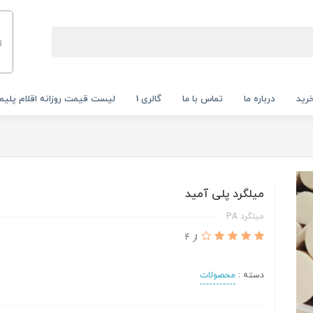
و
رید
درباره ما
تماس با ما
گالری 1
لیست قیمت روزانه اقلام پلیم
میلگرد پلی آمید
میلگرد PA
از 4
دسته :
محصولات