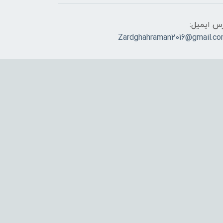
س ایمیل:
Zardghahraman2016@gmail.c