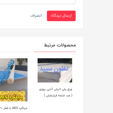
ارسال دیدگاه
انصراف
محصولات مرتبط
ورق پلی اتیلن آنتی یووی
( ضد اشعه فرابنفش )
میلگرد ABS با قط