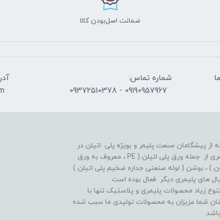
ضمانت اصل‌بودن کالا
ما
شماره تماس:
آدر
om
09190957967 - 09372510378
ز پیشگامان صنعت پلیمر و بویژه پلی اتیلن در
ایران بوده و از سالهای دور در زمینه تولید انواع اقلام پلیمری از جمله ورق پلی اتیلن ( PE ، معروف به ورق
 معروف به میلگرد تفلون ) ، بوشن ( لوله صنعتی جداره ضخیم پلی اتیلن )
نوع زیاد محصولات پلیمری و پلاستیک تنها با
مینان شما عزیزان به محصولات تولیدی ما سبب شده
اشد.