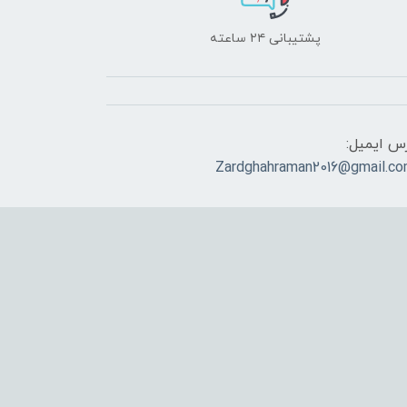
پشتیبانی ۲۴ ساعته
س ایمیل:
Zardghahraman2016@gmail.c