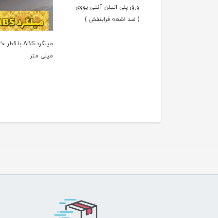
ورق پلی اتیلن آنتی یووی
( ضد اشعه فرابنفش )
میلگرد ABS با قط
میلی متر