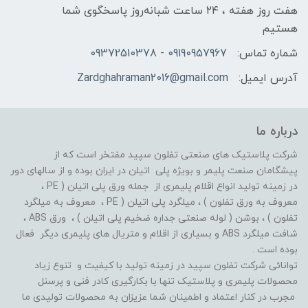
هفت روز هفته ، ۲۴ ساعت شبانه‌روز پاسخگوی شما
هستیم
شماره تماس:
09190957967 - 09372510378
آدرس ایمیل:
Zardghahraman2016@gmail.com
درباره ما
شرکت پلاستیک های صنعتی تفلون سپید مفتخر است که از
پیشگامان صنعت پلیمر و بویژه پلی اتیلن در ایران بوده و از سالهای دور
در زمینه تولید انواع اقلام پلیمری از جمله ورق پلی اتیلن ( PE ،
معروف به ورق تفلون ) ، میلگرد پلی اتیلن ( PE ، معروف به میلگرد
تفلون ) ، بوشن ( لوله صنعتی جداره ضخیم پلی اتیلن ) ، ورق ABS ،
شافت میلگرد ABS و بسیاری از اقلام و متریال های پلیمری دیگر فعال
بوده است .
توانائی شرکت تفلون سپید در زمینه تولید با کیفیت و تنوع زیاد
محصولات پلیمری و پلاستیک تنها با بکارگیری کادر فنی و پرسنل
مجرب در کنار اعتماد و اطمینان شما عزیزان به محصولات تولیدی ما