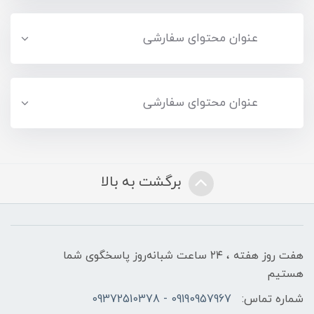
عنوان محتوای سفارشی
عنوان محتوای سفارشی
برگشت به بالا
هفت روز هفته ، ۲۴ ساعت شبانه‌روز پاسخگوی شما
هستیم
شماره تماس:
09190957967 - 09372510378