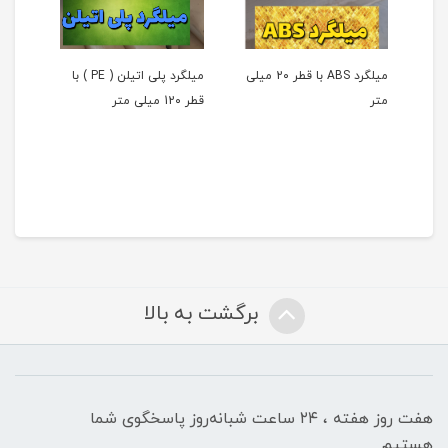
میلگرد ABS با قطر 2۰ میلی
میلگرد پلی اتیلن ( PE ) با
متر
قطر 12۰ میلی متر
قطر 11۰ میلی م
برگشت به بالا
هفت روز هفته ، ۲۴ ساعت شبانه‌روز پاسخگوی شما
هستیم