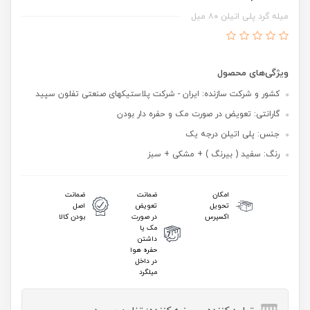
میله گرد پلی اتیلن ۸۰ میل
ویژگی‌های محصول
کشور و شرکت سازنده: ایران - شرکت پلاستیکهای صنعتی تفلون سپید
گارانتی: تعویض در صورت مک و حفره دار بودن
جنس: پلی اتیلن درجه یک
رنگ: سفید ( بیرنگ ) + مشکی + سبز
امکان
ضمانت
ضمانت
تحویل
تعویض
اصل
اکسپرس
در صورت
بودن کالا
مک یا
داشتن
حفره هوا
در داخل
میلگرد