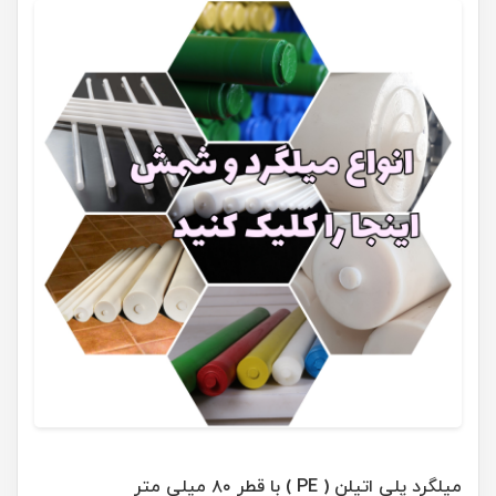
میلگرد پلی اتیلن ( PE ) با قطر ۸۰ میلی متر