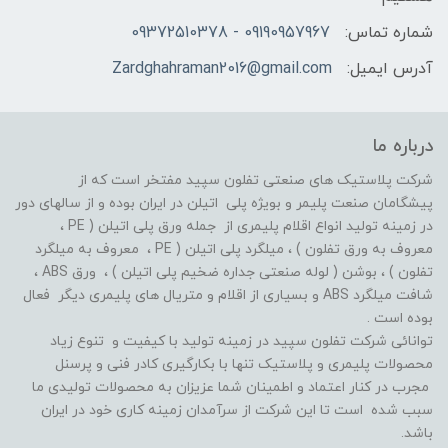
شماره تماس:
09190957967 - 09372510378
آدرس ایمیل:
Zardghahraman2016@gmail.com
درباره ما
شرکت پلاستیک های صنعتی تفلون سپید مفتخر است که از
پیشگامان صنعت پلیمر و بویژه پلی اتیلن در ایران بوده و از سالهای دور
در زمینه تولید انواع اقلام پلیمری از جمله ورق پلی اتیلن ( PE ،
معروف به ورق تفلون ) ، میلگرد پلی اتیلن ( PE ، معروف به میلگرد
تفلون ) ، بوشن ( لوله صنعتی جداره ضخیم پلی اتیلن ) ، ورق ABS ،
شافت میلگرد ABS و بسیاری از اقلام و متریال های پلیمری دیگر فعال
بوده است .
توانائی شرکت تفلون سپید در زمینه تولید با کیفیت و تنوع زیاد
محصولات پلیمری و پلاستیک تنها با بکارگیری کادر فنی و پرسنل
مجرب در کنار اعتماد و اطمینان شما عزیزان به محصولات تولیدی ما
سبب شده است تا این شرکت از سرآمدان زمینه کاری خود در ایران
باشد.