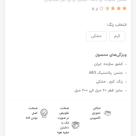
از 5
انتخاب رنگ:
کرم
مشکی
ویژگی‌های محصول
کشور سازنده: ایران
جنس: پلاستیک ABS
رنگ: کرم ، مشکی
سایز: قطر 20 میل الی 200 میل
امکان
ضمانت
ضمانت
تحویل
تعویض
اصل
اکسپرس
در صورت
بودن کالا
مک یا
داشتن
حفره هوا