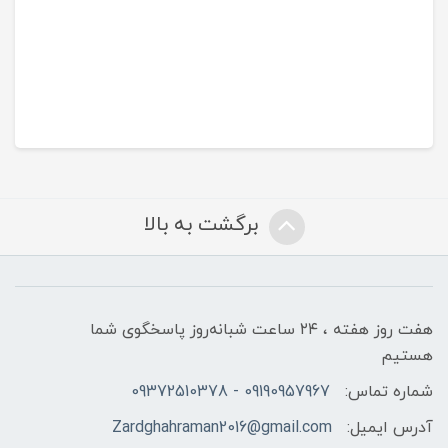
برگشت به بالا
هفت روز هفته ، ۲۴ ساعت شبانه‌روز پاسخگوی شما
هستیم
شماره تماس:
09190957967 - 09372510378
آدرس ایمیل:
Zardghahraman2016@gmail.com