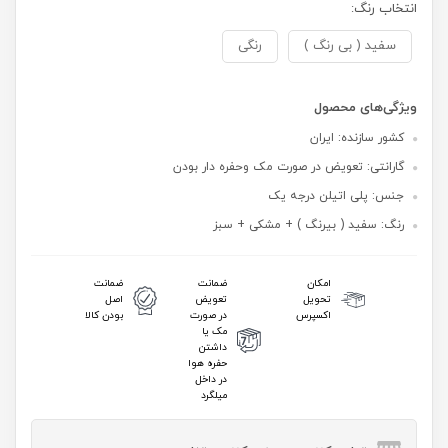
انتخاب رنگ:
سفید ( بی رنگ )
‌رنگی
ویژگی‌های محصول
کشور سازنده: ایران
گارانتی: تعویض در صورت مک وحفره دار بودن
جنس: پلی اتیلن درجه یک
رنگ: سفید ( بیرنگ ) + مشکی + سبز
امکان
ضمانت
ضمانت
تحویل
تعویض
اصل
اکسپرس
در صورت
بودن کالا
مک یا
داشتن
حفره هوا
در داخل
میلگرد