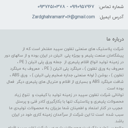
شماره تماس:
09190957967 - 09372510378
آدرس ایمیل:
Zardghahraman2016@gmail.com
درباره ما
شرکت پلاستیک های صنعتی تفلون سپید مفتخر است که از
پیشگامان صنعت پلیمر و بویژه پلی اتیلن در ایران بوده و از سالهای دور
در زمینه تولید انواع اقلام پلیمری از جمله ورق پلی اتیلن ( PE ،
معروف به ورق تفلون ) ، میلگرد پلی اتیلن ( PE ، معروف به میلگرد
تفلون ) ، بوشن ( لوله صنعتی جداره ضخیم پلی اتیلن ) ، ورق ABS ،
شافت میلگرد ABS و بسیاری از اقلام و متریال های پلیمری دیگر فعال
بوده است .
توانائی شرکت تفلون سپید در زمینه تولید با کیفیت و تنوع زیاد
محصولات پلیمری و پلاستیک تنها با بکارگیری کادر فنی و پرسنل
مجرب در کنار اعتماد و اطمینان شما عزیزان به محصولات تولیدی ما
سبب شده است تا این شرکت از سرآمدان زمینه کاری خود در ایران
باشد.
علاوه بر تولید با کیفیت محصولات پلیمری ، شرکت تفلن سپید اقدام