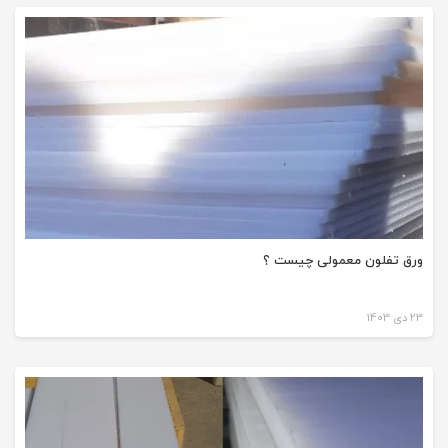
ورق تفلون معمولی چیست ؟
23 دی 1403