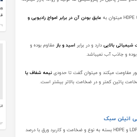
ور
قی
ه
عایق بودن آن در برابر امواج رادیویی و
29 مهر 03
 شیمیائی بالایی
دارد و در برابر
اسید و باز
مقاوم بوده و
ده و جاذب آب نمیباشد.
 نور مقاومت میکند و میتوان گفت تا حدودی
نیمه شفاف یا
امت پائین کمتر و در ضخامت بالاتر بیشتر است.
ان
لی اتیلن سبک
13 مرداد 403
درتولید ورق سبک و نیمه سنگین از ترکیب مواد LDPE و HDPE بسته به نوع و ضخامت و کاربرد ورق با درصد