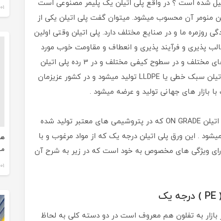
کیل شده است ؟ در واقع پلی اتیلن یک پلیمر مصنوعی است
01 اسفند 1403
یلن منومر آن محسوب میشود. میتوان گفت پلی اتیلن یکی از
ی روزمره ما و در صنایع مختلف دارد. پلی اتیلن وقتی اولین
 قالب پذیری و فرآیند پذیری و انعطاف و مقاومت خوب مورد
توجه قرار گرفت . پلی اتیلن امروزه در پتروشیمی های مختلف و در سطوح کیفی مختلف و در 3 رده پلی اتیلن
سنگین یا HDPE ، پلی اتیلن سبک یا LDPE و پلی اتیلن سبک خطی یا LLDPE تولید میشود و در کشور عزیزمان
با بازار های جهانی تولید و عرضه میشود .
در شرکت تفلن سپید از بهترین مواد درجه یک پلی اتیلن ON GRADE که در پتروشیمی های معتبر تولید شده
یشود . این ورق پلی اتیلن درجه یک که از مواد مرغوب و با
هم
می
دارای ویژگی های مخصوص به خود است که در زیر به شرح آن
01 اسفند 1403
ک
در بازار به تفلون هم معروف است در دو دسته کلی به لحاظ