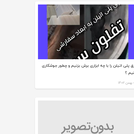
ق پلی اتیلن را با چه ابزاری برش بزنیم و چطور جوشکاری
یم ؟
140