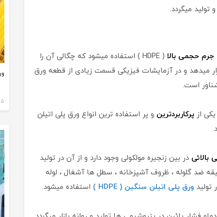
 تولید میگردد.
جرم حجمی بالا
( HDPE ) استفاده میشود که چگالی آن را
تی متر مکعب قرار میدهد و در آزمایشات فیزیکی قسمت زیادی از قطعه ورق
ور
شناور است.
05 دی 3
پرکاربردترین
و پر استفاده ترین انواع ورق پلی اتیلن
.
بالائی
در بین زنجیره مولکولی وجود دارد و از آن در تولید
قه ضد گلوله ، ظروف آشپزخانه ، سطل ها آشغال ، لوله
 تولید
ورق پلی اتیلن سنگین ( HDPE )
استفاده میشود.
ماو فشار پائین در پتروشیمی ها تولید و روانه بازار میگردد.